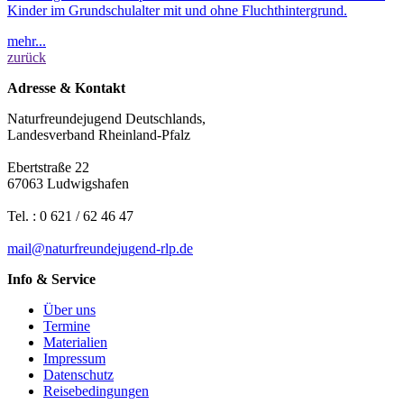
Kinder im Grundschulalter mit und ohne Fluchthintergrund.
mehr...
zurück
Adresse & Kontakt
Naturfreundejugend Deutschlands,
Landesverband Rheinland-Pfalz
Ebertstraße 22
67063 Ludwigshafen
Tel. : 0 621 / 62 46 47
mail
@
n
a
t
u
r
f
r
e
u
n
d
e
j
u
g
e
n
d-rlp
.
d
e
Info & Service
Über uns
Termine
Materialien
Impressum
Datenschutz
Reisebedingungen