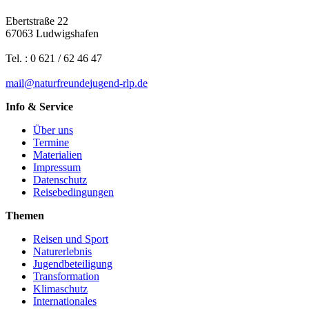
Ebertstraße 22
67063 Ludwigshafen
Tel. : 0 621 / 62 46 47
mail
@
n
a
t
u
r
f
r
e
u
n
d
e
j
u
g
e
n
d-rlp
.
d
e
Info & Service
Über uns
Termine
Materialien
Impressum
Datenschutz
Reisebedingungen
Themen
Reisen und Sport
Naturerlebnis
Jugendbeteiligung
Transformation
Klimaschutz
Internationales