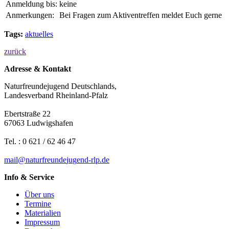
Anmeldung bis:
keine
Anmerkungen:
Bei Fragen zum Aktiventreffen meldet Euch gerne
Tags:
aktuelles
zurück
Adresse & Kontakt
Naturfreundejugend Deutschlands,
Landesverband Rheinland-Pfalz
Ebertstraße 22
67063 Ludwigshafen
Tel. : 0 621 / 62 46 47
mail
@
n
a
t
u
r
f
r
e
u
n
d
e
j
u
g
e
n
d-rlp
.
d
e
Info & Service
Über uns
Termine
Materialien
Impressum