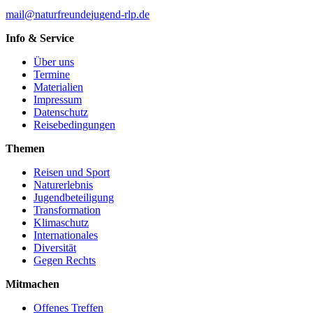
mail
@
n
a
t
u
r
f
r
e
u
n
d
e
j
u
g
e
n
d-rlp
.
d
e
Info & Service
Über uns
Termine
Materialien
Impressum
Datenschutz
Reisebedingungen
Themen
Reisen und Sport
Naturerlebnis
Jugendbeteiligung
Transformation
Klimaschutz
Internationales
Diversität
Gegen Rechts
Mitmachen
Offenes Treffen