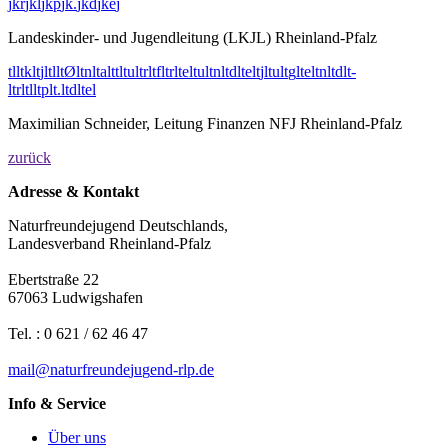
j
k
r
j
k
l
j
k
p
j
k
.
j
k
d
j
k
e
j
Landeskinder- und Jugendleitung (LKJL) Rheinland-Pfalz
t
l
l
t
k
l
t
j
l
t
l
l
t
Ø
l
t
n
l
t
a
l
t
t
l
t
u
l
t
r
l
t
f
l
t
r
l
t
e
l
t
u
l
t
n
l
t
d
l
t
e
l
t
j
l
t
u
l
t
g
l
t
e
l
t
n
l
t
d
l
t
-
l
t
r
l
t
l
l
t
p
l
t
.
l
t
d
l
t
e
l
Maximilian Schneider, Leitung Finanzen NFJ Rheinland-Pfalz
zurück
Adresse & Kontakt
Naturfreundejugend Deutschlands,
Landesverband Rheinland-Pfalz
Ebertstraße 22
67063 Ludwigshafen
Tel. : 0 621 / 62 46 47
mail
@
n
a
t
u
r
f
r
e
u
n
d
e
j
u
g
e
n
d-rlp
.
d
e
Info & Service
Über uns