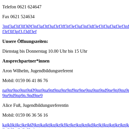
Telefon 0621 624647
Fax 0621 524634
3
m
f
3
a
f
3
i
f
3
l
f
3
Ø
f
3
n
f
3
a
f
3
t
f
3
u
f
3
r
f
3
f
f
3
r
f
3
e
f
3
u
f
3
n
f
3
d
f
3
e
f
3
j
f
3
u
f
3
g
f
3
e
f
3
n
f
f
3
r
f
3
l
f
3
p
f
3
.
f
3
d
f
3
e
f
Unsere Öffnungszeiten:
Dienstag bis Donnerstag 10.00 Uhr bis 15 Uhr
Ansprechpartner*innen
Aron Wilhelm, Jugendbildungsreferent
Mobil: 0159 06 41 86 76
n
a
9
n
r
9
n
o
9
n
n
9
n
Ø
9
n
n
9
n
a
9
n
t
9
n
u
9
n
r
9
n
f
9
n
r
9
n
e
9
n
u
9
n
n
9
n
d
9
n
e
9
n
j
9
n
u
9
9
n
r
9
n
l
9
n
p
9
n
.
9
n
d
9
n
e
9
Alice Fuß, Jugendbildungsreferentin
Mobil: 0159 06 36 56 16
k
a
j
k
l
j
k
i
j
k
c
j
k
e
j
k
Ø
j
k
n
j
k
a
j
k
t
j
k
u
j
k
r
j
k
f
j
k
r
j
k
e
j
k
u
j
k
n
j
k
d
j
k
e
j
k
j
j
k
u
j
k
g
j
k
e
j
k
n
j
k