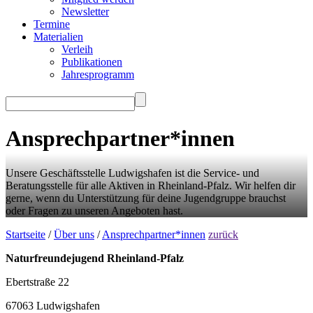
Newsletter
Termine
Materialien
Verleih
Publikationen
Jahresprogramm
Ansprechpartner*innen
Unsere Geschäftsstelle Ludwigshafen ist die Service- und
Beratungsstelle für alle Aktiven in Rheinland-Pfalz. Wir helfen dir
gerne, wenn du Unterstützung für deine Jugendgruppe brauchst
oder Fragen zu unseren Angeboten hast.
Startseite
/
Über uns
/
Ansprechpartner*innen
zurück
Naturfreundejugend Rheinland-Pfalz
Ebertstraße 22
67063 Ludwigshafen