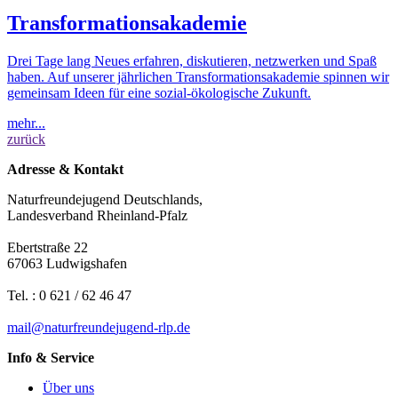
Transformationsakademie
Drei Tage lang Neues erfahren, diskutieren, netzwerken und Spaß
haben. Auf unserer jährlichen Transformationsakademie spinnen wir
gemeinsam Ideen für eine sozial-ökologische Zukunft.
mehr...
zurück
Adresse & Kontakt
Naturfreundejugend Deutschlands,
Landesverband Rheinland-Pfalz
Ebertstraße 22
67063 Ludwigshafen
Tel. : 0 621 / 62 46 47
mail
@
n
a
t
u
r
f
r
e
u
n
d
e
j
u
g
e
n
d-rlp
.
d
e
Info & Service
Über uns