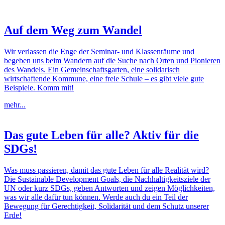
Auf dem Weg zum Wandel
Wir verlassen die Enge der Seminar- und Klassenräume und
begeben uns beim Wandern auf die Suche nach Orten und Pionieren
des Wandels. Ein Gemeinschaftsgarten, eine solidarisch
wirtschaftende Kommune, eine freie Schule – es gibt viele gute
Beispiele. Komm mit!
mehr...
Das gute Leben für alle? Aktiv für die
SDGs!
Was muss passieren, damit das gute Leben für alle Realität wird?
Die Sustainable Development Goals, die Nachhaltigkeitsziele der
UN oder kurz SDGs, geben Antworten und zeigen Möglichkeiten,
was wir alle dafür tun können. Werde auch du ein Teil der
Bewegung für Gerechtigkeit, Solidarität und dem Schutz unserer
Erde!