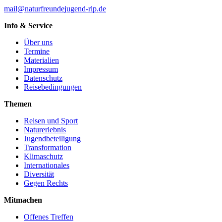
mail
@
n
a
t
u
r
f
r
e
u
n
d
e
j
u
g
e
n
d-rlp
.
d
e
Info & Service
Über uns
Termine
Materialien
Impressum
Datenschutz
Reisebedingungen
Themen
Reisen und Sport
Naturerlebnis
Jugendbeteiligung
Transformation
Klimaschutz
Internationales
Diversität
Gegen Rechts
Mitmachen
Offenes Treffen