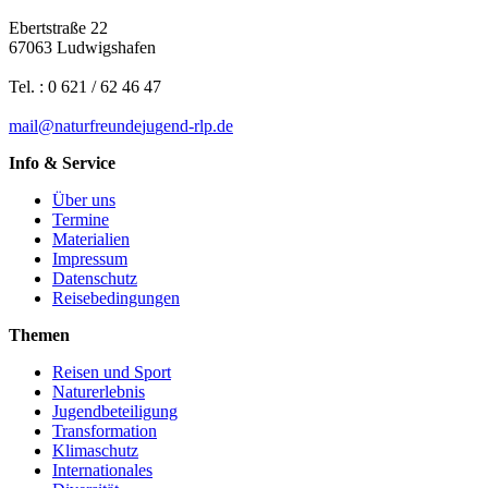
Ebertstraße 22
67063 Ludwigshafen
Tel. : 0 621 / 62 46 47
mail
@
n
a
t
u
r
f
r
e
u
n
d
e
j
u
g
e
n
d-rlp
.
d
e
Info & Service
Über uns
Termine
Materialien
Impressum
Datenschutz
Reisebedingungen
Themen
Reisen und Sport
Naturerlebnis
Jugendbeteiligung
Transformation
Klimaschutz
Internationales