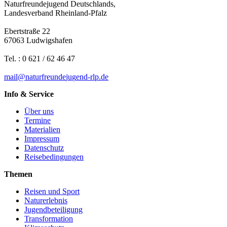
Naturfreundejugend Deutschlands,
Landesverband Rheinland-Pfalz
Ebertstraße 22
67063 Ludwigshafen
Tel. : 0 621 / 62 46 47
mail
@
n
a
t
u
r
f
r
e
u
n
d
e
j
u
g
e
n
d-rlp
.
d
e
Info & Service
Über uns
Termine
Materialien
Impressum
Datenschutz
Reisebedingungen
Themen
Reisen und Sport
Naturerlebnis
Jugendbeteiligung
Transformation