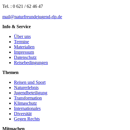
Tel. : 0 621 / 62 46 47
mail
@
n
a
t
u
r
f
r
e
u
n
d
e
j
u
g
e
n
d-rlp
.
d
e
Info & Service
Über uns
Termine
Materialien
Impressum
Datenschutz
Reisebedingungen
Themen
Reisen und Sport
Naturerlebnis
Jugendbeteiligung
Transformation
Klimaschutz
Internationales
Diversität
Gegen Rechts
Mitmachen