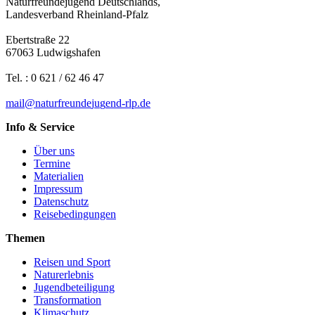
Naturfreundejugend Deutschlands,
Landesverband Rheinland-Pfalz
Ebertstraße 22
67063 Ludwigshafen
Tel. : 0 621 / 62 46 47
mail
@
n
a
t
u
r
f
r
e
u
n
d
e
j
u
g
e
n
d-rlp
.
d
e
Info & Service
Über uns
Termine
Materialien
Impressum
Datenschutz
Reisebedingungen
Themen
Reisen und Sport
Naturerlebnis
Jugendbeteiligung
Transformation
Klimaschutz