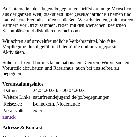
Auf internationalen Jugendbegegnungen triffst du junge Men
schen
aus der ganzen Welt, diskutierst über gesellschaftliche
Themen und
kannst neue Freundschaften schließen. Wir arbeiten
eng mit unseren
Partnern vor Ort zusammen, reden mit den Men
schen, besuchen
Schauplätze und diskutieren gemeinsam.
Wir achten auf umweltfreundliche Verkehrsmittel, bio-faire
Ver
pflegung, lokal geführte Unterkünfte und ortsangepasste
Aktivi
täten.
Solidarität kennt für uns keine nationalen Grenzen. Wir versu
chen
Vorurteile abzubauen und Rassismus, auch bei uns selbst,
zu
begegnen.
Veranstaltungsinfos
Datum:
24.04.2023 bis 29.04.2023
Weitere Links:
naturfreundejugend.de/go/begegnungen
Reiseziel:
Bennekom, Niederlande
Veranstalter:
extern
zurück
Adresse & Kontakt