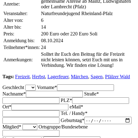
gemeinsame Anreise ab Mainz, Ludwigshafen
Anreise:
oder Lambrecht (Pfalz)
Veranstalter:
Naturfreundejugend Rheinland-Pfalz
Alter von:
6
Alter bis:
14
Preis:
200 Euro oder 220 Euro Soli
Anmeldung bis:
08.10.2024
Teilnehmer*innen:
24
Solltet ihr Euch den Beitrag für die Freizeit
Anmerkungen:
nicht leisten können, setzt Euch mit uns in
Verbindung. Wir finden eine Lösung!
Tags:
Freizeit
,
Herbst
,
Lagerfeuer
,
Märchen
,
Sagen
,
Pfälzer Wald
Geschlecht
Vorname*
Nachname*
Straße*
PLZ*
Ort*
eMail*
Tel. / Handy*
Geburtstag*
Mitglied*
Ortsgruppe/Bundesebene