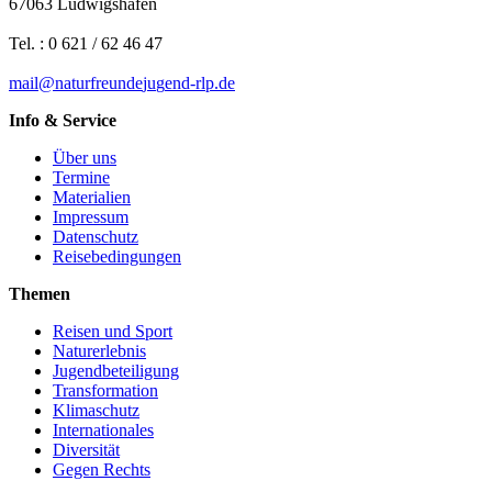
67063 Ludwigshafen
Tel. : 0 621 / 62 46 47
mail
@
n
a
t
u
r
f
r
e
u
n
d
e
j
u
g
e
n
d-rlp
.
d
e
Info & Service
Über uns
Termine
Materialien
Impressum
Datenschutz
Reisebedingungen
Themen
Reisen und Sport
Naturerlebnis
Jugendbeteiligung
Transformation
Klimaschutz
Internationales
Diversität
Gegen Rechts