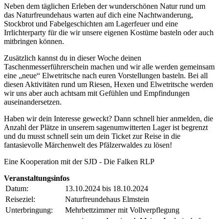
Neben dem täglichen Erleben der wunderschönen Natur rund um
das Naturfreundehaus warten auf dich eine Nachtwanderung,
Stockbrot und Fabelgeschichten am Lagerfeuer und eine
Irrlichterparty für die wir unsere eigenen Kostüme basteln oder auch
mitbringen können.
Zusätzlich kannst du in dieser Woche deinen
Taschenmesserführerschein machen und wir alle werden gemeinsam
eine „neue“ Elwetritsche nach euren Vorstellungen basteln. Bei all
diesen Aktivitäten rund um Riesen, Hexen und Elwetritsche werden
wir uns aber auch achtsam mit Gefühlen und Empfindungen
auseinandersetzen.
Haben wir dein Interesse geweckt? Dann schnell hier anmelden, die
Anzahl der Plätze in unserem sagenumwitterten Lager ist begrenzt
und du musst schnell sein um dein Ticket zur Reise in die
fantasievolle Märchenwelt des Pfälzerwaldes zu lösen!
Eine Kooperation mit der SJD - Die Falken RLP
Veranstaltungsinfos
Datum:
13.10.2024 bis 18.10.2024
Reiseziel:
Naturfreundehaus Elmstein
Unterbringung:
Mehrbettzimmer mit Vollverpflegung