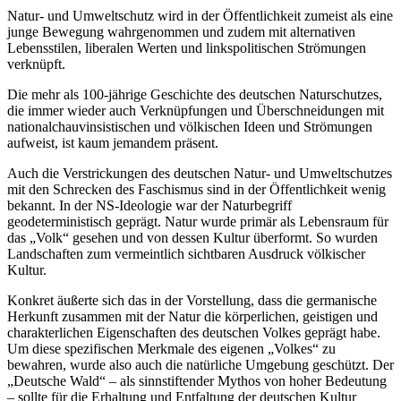
Natur- und Umweltschutz wird in der Öffentlichkeit zumeist als eine
junge Bewegung wahrgenommen und zudem mit alternativen
Lebensstilen, liberalen Werten und linkspolitischen Strömungen
verknüpft.
Die mehr als 100-jährige Geschichte des deutschen Naturschutzes,
die immer wieder auch Verknüpfungen und Überschneidungen mit
nationalchauvinsistischen und völkischen Ideen und Strömungen
aufweist, ist kaum jemandem präsent.
Auch die Verstrickungen des deutschen Natur- und Umweltschutzes
mit den Schrecken des Faschismus sind in der Öffentlichkeit wenig
bekannt. In der NS-Ideologie war der Naturbegriff
geodeterministisch geprägt. Natur wurde primär als Lebensraum für
das „Volk“ gesehen und von dessen Kultur überformt. So wurden
Landschaften zum vermeintlich sichtbaren Ausdruck völkischer
Kultur.
Konkret äußerte sich das in der Vorstellung, dass die germanische
Herkunft zusammen mit der Natur die körperlichen, geistigen und
charakterlichen Eigenschaften des deutschen Volkes geprägt habe.
Um diese spezifischen Merkmale des eigenen „Volkes“ zu
bewahren, wurde also auch die natürliche Umgebung geschützt. Der
„Deutsche Wald“ – als sinnstiftender Mythos von hoher Bedeutung
– sollte für die Erhaltung und Entfaltung der deutschen Kultur