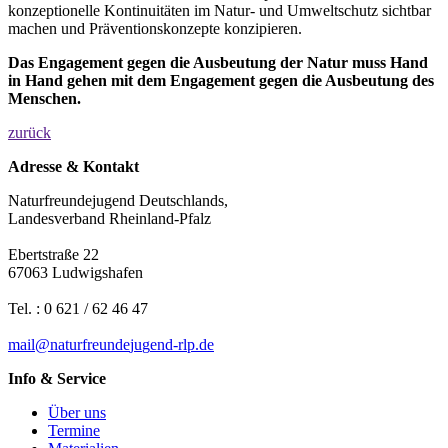
konzeptionelle Kontinuitäten im Natur- und Umweltschutz sichtbar
machen und Präventionskonzepte konzipieren.
Das Engagement gegen die Ausbeutung der Natur muss Hand
in Hand gehen mit dem Engagement gegen die Ausbeutung des
Menschen.
zurück
Adresse & Kontakt
Naturfreundejugend Deutschlands,
Landesverband Rheinland-Pfalz
Ebertstraße 22
67063 Ludwigshafen
Tel. : 0 621 / 62 46 47
mail
@
n
a
t
u
r
f
r
e
u
n
d
e
j
u
g
e
n
d-rlp
.
d
e
Info & Service
Über uns
Termine